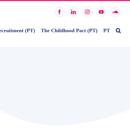
Facebook
LinkedIn
Instagram
YouTube
SoundC
ecruitment (PT)
The Childhood Pact (PT)
PT