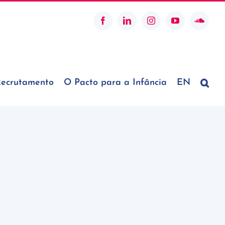
Facebook
LinkedIn
Instagram
YouTube
SoundC
ecrutamento
O Pacto para a Infância
EN