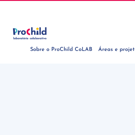
Skip
geral@prochildcolab.pt
to
content
Sobre o ProChild CoLAB
Áreas e projet