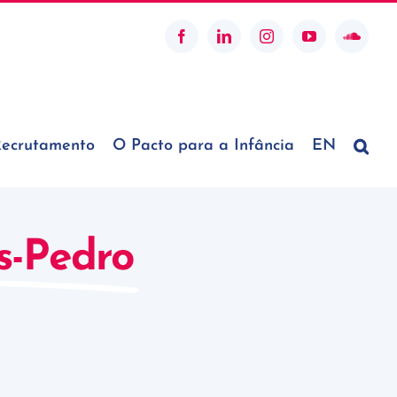
Facebook
LinkedIn
Instagram
YouTube
SoundC
ecrutamento
O Pacto para a Infância
EN
s-Pedro