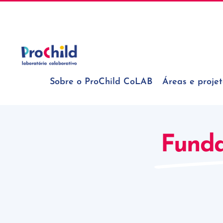
Skip
geral@prochildcolab.pt
to
content
Sobre o ProChild CoLAB
Áreas e projet
Funda