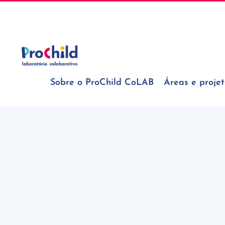
Skip
geral@prochildcolab.pt
to
content
Sobre o ProChild CoLAB
Áreas e projet