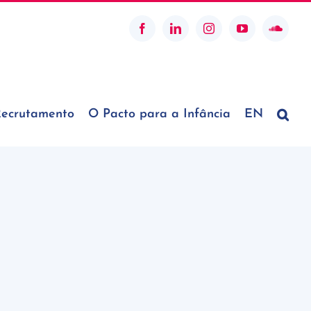
Facebook
LinkedIn
Instagram
YouTube
SoundC
ecrutamento
O Pacto para a Infância
EN