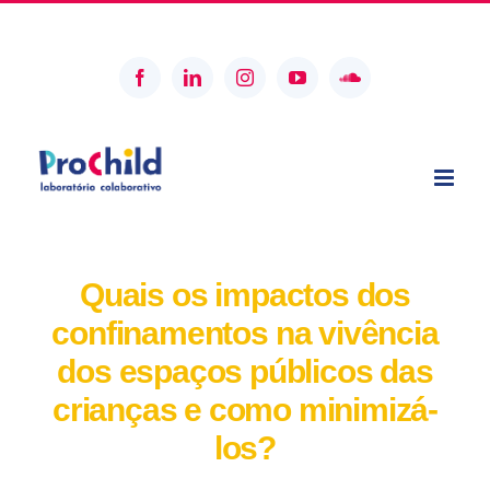
Skip
geral@prochildcolab.pt
to
content
Facebook
LinkedIn
Instagram
YouTube
SoundCloud
Quais os impactos dos
confinamentos na vivência
dos espaços públicos das
crianças e como minimizá-
los?