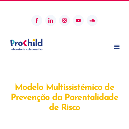
Skip
geral@prochildcolab.pt
to
content
Facebook
LinkedIn
Instagram
YouTube
SoundCloud
Modelo Multissistémico de
Prevenção da Parentalidade
de Risco