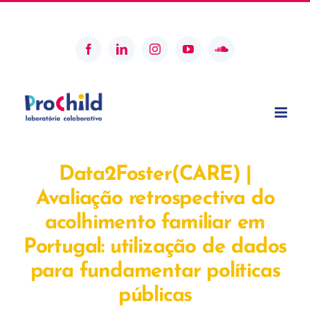
Skip
geral@prochildcolab.pt
to
content
Facebook
LinkedIn
Instagram
YouTube
SoundCloud
Data2Foster(CARE) |
Avaliação retrospectiva do
acolhimento familiar em
Portugal: utilização de dados
para fundamentar políticas
públicas