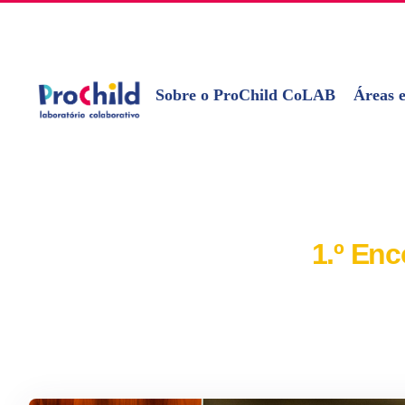
Skip
geral@prochildcolab.pt
to
content
Sobre o ProChild CoLAB
Áreas e
1.º En