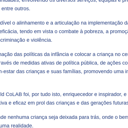
munidades, envolvendo os diversos serviços, equipas e p
 entre outros.
ndível o alinhamento e a articulação na implementação d
 eficácia, tendo em vista o combate à pobreza, a promoçã
riminação e violência.
nação das políticas da infância e colocar a criança no 
através de medidas ativas de política pública, de ações 
-estar das crianças e suas famílias, promovendo uma i
d CoLAB foi, por tudo isto, enriquecedor e inspirador, e
a e eficaz em prol das crianças e das gerações futura
de nenhuma criança seja deixada para trás, onde o bem-
uma realidade.