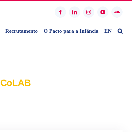
Facebook
LinkedIn
Instagram
YouTube
SoundC
Recrutamento
O Pacto para a Infância
EN
d CoLAB