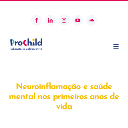
Skip
geral@prochildcolab.pt
to
content
Facebook
LinkedIn
Instagram
YouTube
SoundCloud
Neuroinflamação e saúde
mental nos primeiros anos de
vida