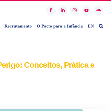
Facebook
LinkedIn
Instagram
YouTube
SoundC
Recrutamento
O Pacto para a Infância
EN
erigo: Conceitos, Prática e