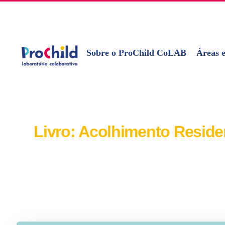
Skip
geral@prochildcolab.pt
to
content
Sobre o ProChild CoLAB
Áreas e
Livro: Acolhimento Residen