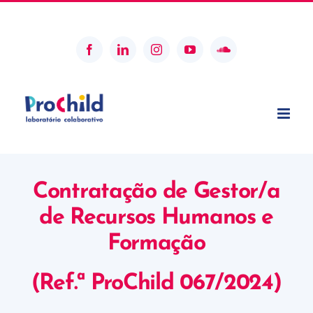
Skip
geral@prochildcolab.pt
to
content
Facebook
LinkedIn
Instagram
YouTube
SoundCloud
Contratação de Gestor/a
de Recursos Humanos e
Formação
(Ref.ª ProChild 067/2024)