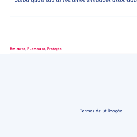
Saiba quais são as restantes entidades associad
Em curso
,
P_emcurso
,
Proteção
Termos de utilização