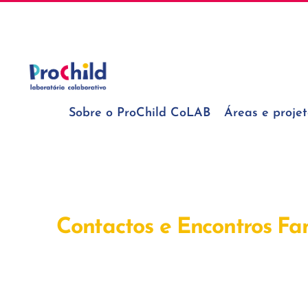
Skip
geral@prochildcolab.pt
to
content
Sobre o ProChild CoLAB
Áreas e projet
Contactos e Encontros Fam