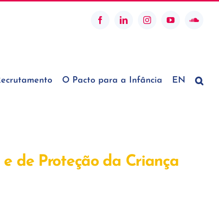
Facebook
LinkedIn
Instagram
YouTube
SoundC
ecrutamento
O Pacto para a Infância
EN
a e de Proteção da Criança